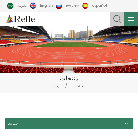
español
русский
English
العربية
منتجات
/
منتجات
بيت
فئات