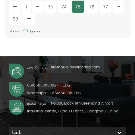
مم ، 4 مم الحجم: 1.22 م
1
73
74
75
76
77
(عرض) * 10-15 م (لتر)
السطح: طلاء PUR
99
مجموع
99
الصفحات
ritazhou@relleflooring.com
بريد إلكتروني :
هاتف :
+8618603080392
Whatsapp :
+8618603080392
عنوان المصنع : No.308,Block 9th,Greenland Airport
Industrial center, Huadu District, Guangzhou, China
تابعنا