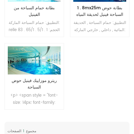
1 . 8mx25m بطانة حوض
بطانة حمام السباحة من
السباحة فينيل لحديقة المياه
الفينيل
التطبيق: حمام السباحة , الحديقة
التطبيق: حمام السباحة الماركة:
المائية , داخلي , خارجي الماركة:
relle الحجم: 1 . 5/1 . 65/1 . 83
relle الحجم: 1 . 8 م (ث) * 25
م (عرض) * 25 م (لتر) سمك:
م (ل) سمك: 2 مم السطح:
1 . 2/1 . 5 مم السطح: طلاء
طلاء للأشعة فوق البنفسجية
للأشعة فوق البنفسجية موك:
موك: 200 متر مربع
200 متر مربع
ريترو موزاييك فينيل حوض
السباحة
<p> <span style = "font-
size: 14px؛ font-family:
'book antiqua'، palatino؛">
التطبيق: حمام سباحة ، متنزه
مائي ، داخلي ، خارجي </
مجموع
1
span> </p> <p> < span
الصفحات