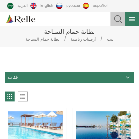
español
русский
English
العربية
بطانة حمام السباحة
/
/
بيت
أرضيات رياضية
بطانة حمام السباحة
فئات