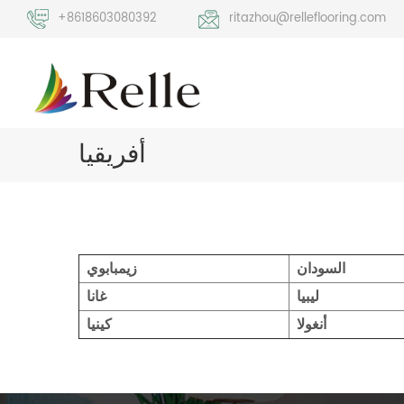
+8618603080392
ritazhou@relleflooring.com
أفريقيا
السودان
زيمبابوي
ليبيا
غانا
أنغولا
كينيا