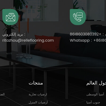
 :
+8618603080392
بريد إلكتروني :
ritazhou@relleflooring.com
Whatsapp :
+8618
ول العالم
منتجات
آسيا الوسطى
ارضيات تجارية
الصف
Mar 31,2025
جنوب آسيا
أرضيات المنزل