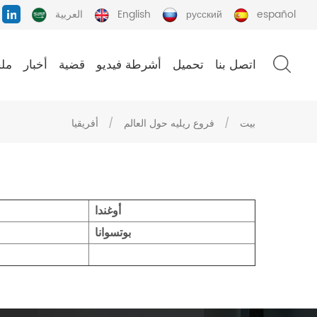
español
русский
English
العربية
اتصل بنا
تحميل
أشرطة فيديو
قضية
أخبار
ملح
بيت
/
فروع ريليه حول العالم
/
أفريقيا
أوغندا
بوتسوانا