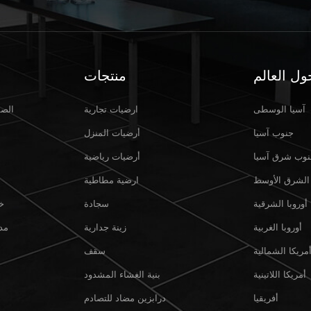
ول العالم
منتجات
آسيا الوسطى
ارضيات تجارية
الصف
Mar 31,2025
جنوب آسيا
أرضيات المنزل
وب شرق آسيا
أرضيات رياضية
أهلاً بكم في معرض كروكوس إكسبو
الدولي للمعارض، موسكو، روسيا،
الشرق الأوسط
ارضية مطاطية
معرض موسبيلد 2025
أوروبا الشرقية
سجادة
خ
أوروبا الغربية
زينة جدارية
مد
مريكا الشمالية
سقف
أمريكا اللاتينية
بنية الغشاء المشدود
أفريقيا
درابزين مضاد للتصادم