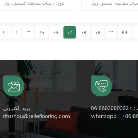
ضيات مطاطية التنسيق: رولز
النوع: ارضيات مطاطية التنسيق: رولز
السماكة: 2 مم ، 2.5 مم ، 3.0 مم ، 3.5 مم
السماكة: 2 مم ، 2.5 مم ، 3.0 مم 
، 4 مم الحجم: 1.22 م (عرض) * 10-15 م
، 4 مم الحجم: 1.22 م (عرض) * 10-15 م
ح: طلاء PUR
(لتر) السطح: طلاء PUR
1
75
76
77
78
79
99
 :
+8618603080392
بريد إلكتروني :
ritazhou@relleflooring.com
Whatsapp :
+8618