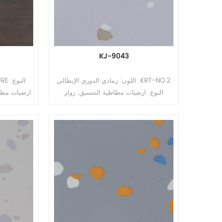
KJ-9043
اللون: رمادي الدوري الإيطالي: KRT-NO.2
النوع: ارضيات مطاطية التنسيق: رولز
السماكة: 2 مم ، 2.5 مم ، 3.0 مم ، 3.5 مم
، 4 مم الحجم: 1.22 م (عرض) * 10-15 م
(لتر) السطح: طلاء PUR