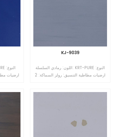
KJ-9039
اللون: رمادي السلسلة: KRT-PURE النوع:
ارضيات مطاطية التنسيق: رولز السماكة: 2
مم ، 2.5 مم ، 3.0 مم ، 3.5 مم ، 4 مم
الحجم: 1.22 م / 2 م (ث) * 10-15 م (لتر)
السطح: طلاء PUR