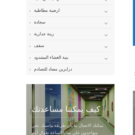
ارضية مطاطية
سجادة
زينة جدارية
سقف
بنية الغشاء المشدود
درابزين مضاد للتصادم
لز السماكة: 2
ر)
كيف يمكننا مساعدتك
يمكنك الاتصال بنا بأي طريقة تناسبك. نحن
متواجدون على مدار الساعة طوال أيام