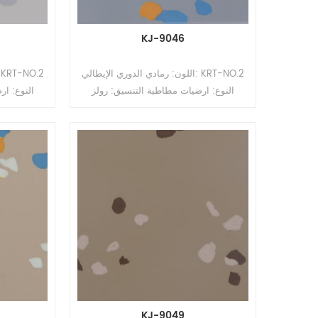
KJ-9046
اللون: رمادي الدوري الإيطالي: KRT-NO.2
النوع: ارضيات مطاطية التنسيق: رولز
النوع: ار
السماكة: 2 مم ، 2.5 مم ، 3.0 مم ، 3.5 مم
، 4 مم الحجم: 1.22 م (عرض) * 10-15 م
(لتر) السطح: طلاء PUR
(لتر) السط
KJ-9049