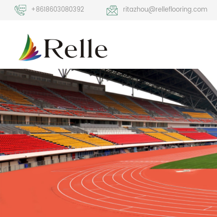
+8618603080392
ritazhou@relleflooring.com