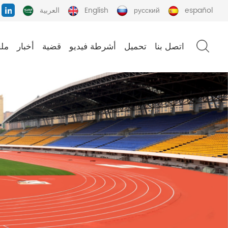
español
русский
English
العربية
اتصل بنا
تحميل
أشرطة فيديو
قضية
أخبار
ملح