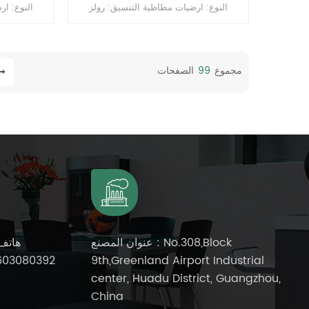
النوع: ارضيات مطاطية التنسيق: رولز
النوع: ار
السماكة: 2 مم ، 2.5 مم ، 3.0 مم ، 3.5 مم
، 4 مم الحجم: 1.22 م (عرض) * 10-15 م
(لتر) السطح: طلاء PUR
(لتر) السط
مجموع
99
الصفحات
عنوان المصنع : No.308,Block
هاتف
603080392
9th,Greenland Airport Industrial
center, Huadu District, Guangzhou,
China