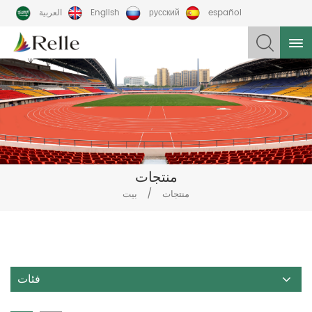
español
русский
English
العربية
منتجات
/
منتجات
بيت
فئات