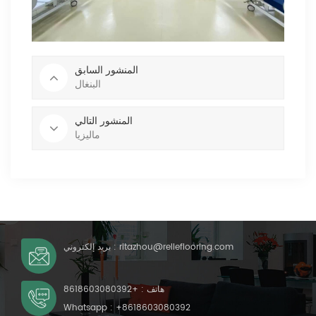
المنشور السابق
البنغال
المنشور التالي
ماليزيا
ritazhou@relleflooring.com
بريد إلكتروني :
هاتف :
+8618603080392
Whatsapp :
+8618603080392