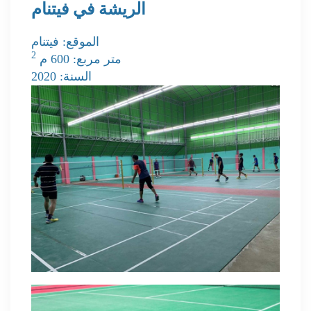
الريشة في فيتنام
الموقع: فيتنام
2
متر مربع: 600 م
السنة: 2020