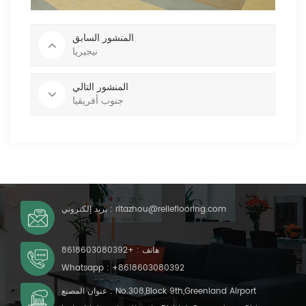
المنشور السابق
نيجيريا
المنشور التالي
جنوب أفريقيا
ritazhou@relleflooring.com
بريد إلكتروني :
هاتف :
+8618603080392
Whatsapp :
+8618603080392
عنوان المصنع : No.308,Block 9th,Greenland Airport