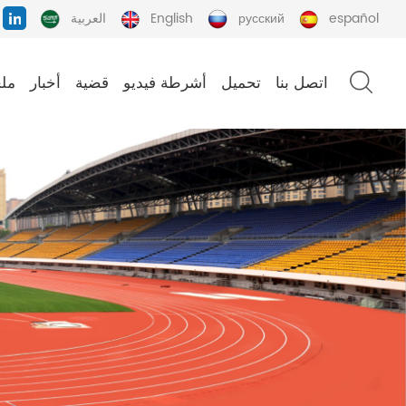
español
русский
English
العربية
اتصل بنا
تحميل
أشرطة فيديو
قضية
أخبار
ملح