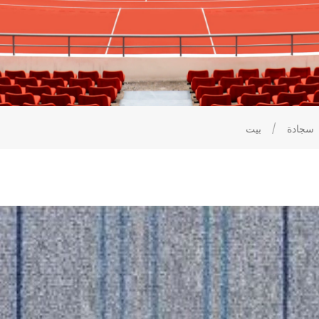
سجادة
/
بيت