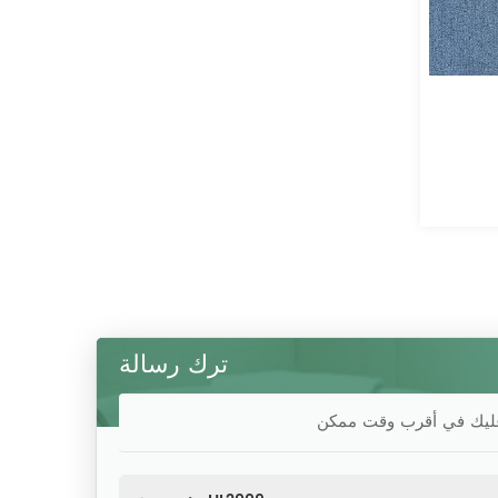
توافق آراء ساو باولو- C05
HL1003
أكثر
أكثر
ترك رسالة