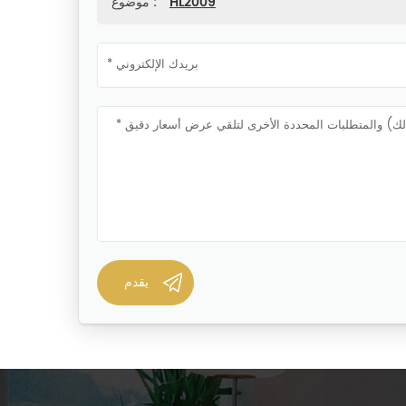
HL2009
موضوع :