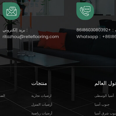
 :
+8618603080392
بريد إلكتروني :
ritazhou@relleflooring.com
Whatsapp :
+8618
ول العالم
منتجات
آسيا الوسطى
ارضيات تجارية
الصف
Mar 31,2025
جنوب آسيا
أرضيات المنزل
وب شرق آسيا
أرضيات رياضية
أهلاً بكم في معرض كروكوس إكسبو