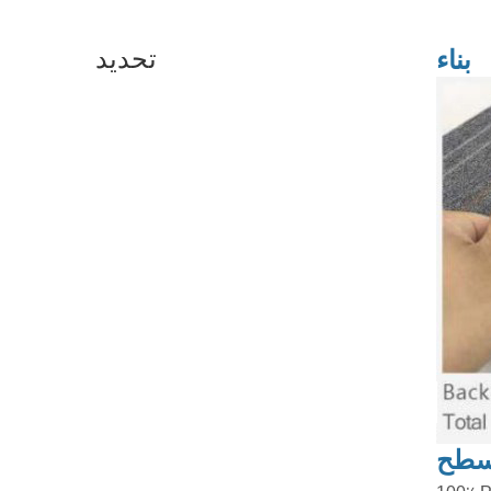
تحديد
بناء
طح