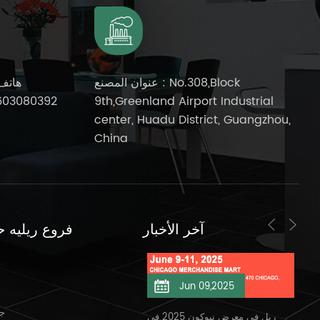
عنوان المصنع : No.308,Block
هاتف
603080392
9th,Greenland Airport Industrial
center, Huadu District, Guangzhou,
China
آخر الأخبار
فروع ريليه ح
Jun 11,2025
Jun 09,2025
جن
ريل في معرض نيوكون 2025 في
ريل في معرض نيوكون 2025/6/11