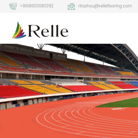
+8618603080392
ritazhou@relleflooring.com