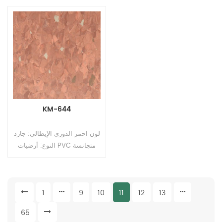
(T) * 2.0m (W) * 20m (L).
(T) * 2.0m (W) * 20m (L).
السطح: طلاء PUR
السطح: طلاء PUR
KM-644
لون احمر الدوري الإيطالي: جارد
النوع: أرضيات PVC متجانسة
التنسيق: رولز الحجم: 2.0mm
(T) * 2.0m (W) * 20m (L).
السطح: طلاء PUR
1
9
10
11
12
13
65