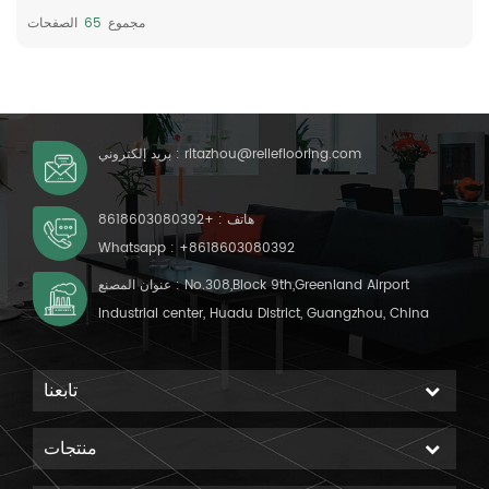
مجموع
65
الصفحات
ritazhou@relleflooring.com
بريد إلكتروني :
هاتف :
+8618603080392
Whatsapp :
+8618603080392
عنوان المصنع : No.308,Block 9th,Greenland Airport
Industrial center, Huadu District, Guangzhou, China
تابعنا
منتجات