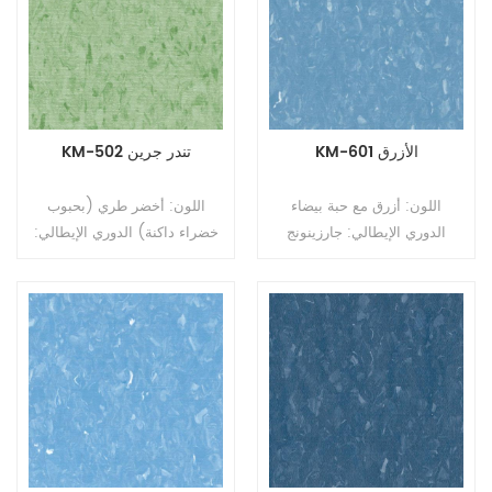
KM-601 الأزرق
KM-502 تندر جرين
اللون: أزرق مع حبة بيضاء
اللون: أخضر طري (بحبوب
الدوري الإيطالي: جارزينونج
خضراء داكنة) الدوري الإيطالي:
النوع: أرضيات PVC متجانسة
جارزينونج النوع: أرضيات PVC
التنسيق: رولز الحجم: 2.0mm
متجانسة التنسيق: رولز الحجم:
2.0mm (T) * 2.0m (W) *
(T) * 2.0m (W) * 20m (L).
السطح: طلاء PUR
20m (L). السطح: طلاء PUR