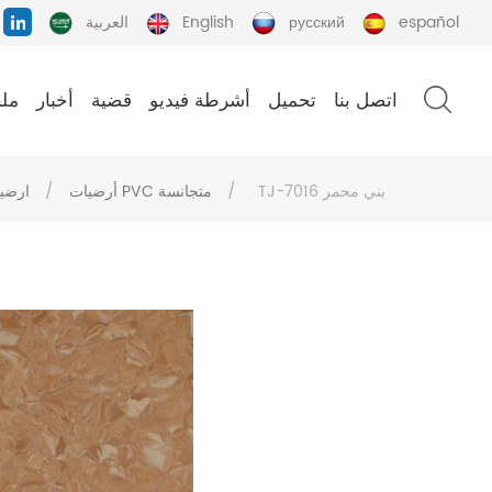
español
русский
English
العربية
اتصل بنا
تحميل
أشرطة فيديو
قضية
أخبار
ملح
TJ-7016 بني محمر
/
أرضيات PVC متجانسة
/
ارضيا