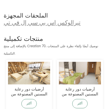
الملحقات المجهزة
تيرالوكس إس بي سي إل في تي
منتجات تكميلية
بالإضافة إلى منتج Creation 70، نوصيك أيضًا بإلقاء نظرة على المنتجات
التكميلية.
أرضيات دور رعاية
أرضيات دور رعاية
المسنين المصنوعة من
المسنين المصنوعة من
مادة PVC المتجانسة
مادة PVC المتجانسة ذات
والمضادة للانزلاق
سطح مانع للانزلاق للوقاية
أكثر
أكثر
من السقوط