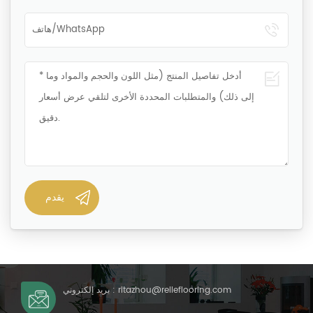
ritazhou@relleflooring.com
بريد إلكتروني :